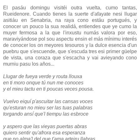
El pasáu domingu visitéi outra vuelta, cumo tantas,
Rueidenore. Cuando tienes la suerte d'afayate nesi llugar
asitiáu en Senabria, na raya cono estáu portugués, y
conocer un pouco la sua realidá, entiendes que ye cumo la
muyer fermosa a la que l'inxustu numás valora por eso,
maraviyándose pol sou aspectu ensin el más mínimu interés
de conocer los on meyores tesouros y la dulce esencia d'un
puebru que s'escuende, que s'escuda tres esi primer güelpe
de vista, una coraza que s'escacha y vai avieyando cono
murniu pasu los años...
Llugar de fueya verde y routa llouxa
en ti moro onque tú nun me conoces
y el mieu tactu en ti poucas veces pousa.
Vuelvo eiquí p'ascuitar las cansas voces
qu'esturan no mieu ser las tuas palabras
torgando ansí que'l tiempu las esbroce
y aspero que las vieyas puertas abras
quiero sentir qu'afrora esa esperanza
que no alma'l del que t'ama arteiru llabras