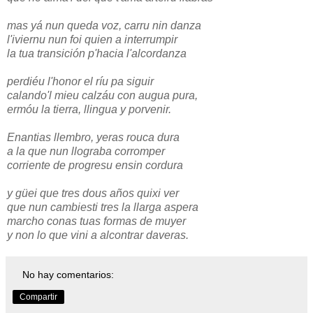
mas yá nun queda voz, carru nin danza
l'iviernu nun foi quien a interrumpir
la tua transición p'hacia l'alcordanza
perdiéu l'honor el ríu pa siguir
calando'l mieu calzáu con augua pura,
ermóu la tierra, llingua y porvenir.
Enantias llembro, yeras rouca dura
a la que nun llograba corromper
corriente de progresu ensin cordura
y güei que tres dous años quixi ver
que nun cambiesti tres la llarga aspera
marcho conas tuas formas de muyer
y non lo que vini a alcontrar daveras.
No hay comentarios:
Compartir