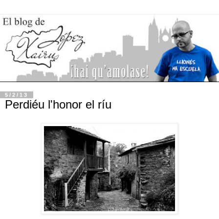
5/2/13
Perdiéu l'honor el ríu