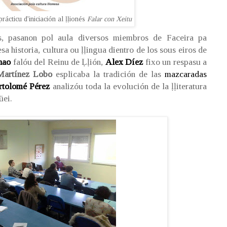
ácticu d'iniciación al ḷḷionés
Falar con Xeitu
as, pasanon pol aula diversos miembros de Faceira pa
a historia, cultura ou ḷḷingua dientro de los sous eiros de
hao
falóu del Reinu de Ḷḷión,
Alex Díez
fixo un respasu a
Martínez Lobo
esplicaba la tradición de las
mazcaradas
rtolomé Pérez
analizóu toda la evolución de la ḷḷiteratura
üei.