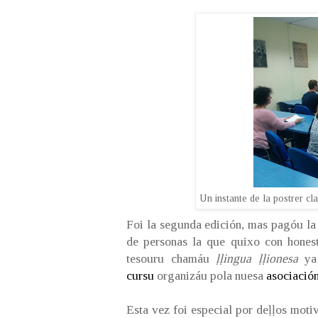
Un instante de la postrer cla
Foi la segunda edición, mas pagóu la 
de personas la que quixo con honest
tesouru chamáu
ḷḷingua
ḷḷi
onesa
ya
cursu
organizáu pola nuesa
asociació
Esta vez foi especial por deḷḷos moti