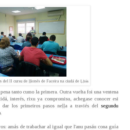
s del II cursu de ḷḷionés de Faceira na ciudá de Ḷ
ḷión
pena tanto cumo la primera. Outra vuelta foi una ventena
idá, interés, rixu ya compromisu, achegase conocer esi
 dar los primeiros pasos neḷḷa a traviés del
segundu
n
.
vos: amás de trabachar al igual que l'anu pasáu cona guía