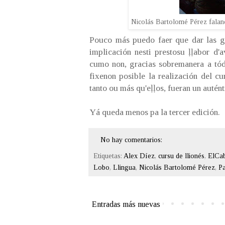
Nicolás Bartolomé Pérez falando
Pouco más puedo faer que dar las g
implicación nesti prestosu ḷḷabor d'
cumo non, gracias sobremanera a tód
fixenon posible la realización del cu
tanto ou más qu'eḷḷos, fueran un autén
Yá queda menos pa la tercer edición.
No hay comentarios:
Etiquetas:
Alex Díez
,
cursu de llionés
,
ElCab
Lobo
,
Llingua
,
Nicolás Bartolomé Pérez
,
Pa
Entradas más nuevas