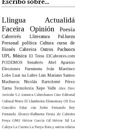
Escribo sobre...
Llingua
Actualidá
Faceira
Opinión
Poesía
Cabreirés
Lliteratura
Pal.luezu
Presonal
política
Cultura
cursu de
llionés
Cabreira
Outros
Pachuocu
UPL
Música
El Teixu
ElCabreires.com
PODEMOS
Senabrés
Abel Aparicio
Elecciones
Furmientu
Iván Martínez
Lobo
Luar na Lubre
Luis Mariano Santos
Machuecu
Nicolás Bartolomé Pérez
Tarna
Tecnoloxía
Xepe Valle
Alex Díez
Artículu 5.2
Asturica
Cabrichanes
Cine
Editorial
Cultural Norte
El Llumbreiru
Elementary OS
Eva
González
Falar con Xeitu
Fernando Rey
Fernando Álvarez-Balbuena
Fiesta de Cabreira
Freya
GNU
Héctor García Gil
Héctor Xil
La
Caleya
La Cuesta
La Fueya Rota y outros relatos