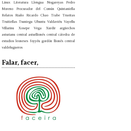
Linux
Literatura
Llengua
Nogareyas
Pedro
Moreno
Procurador del Común
Quintaniella
Relatos
Riaño
Ricardo Chao
Trabe
Trueitas
Truitiellas
Tsuniegu
Ubuntu
Valdaviéu
Vayellu
Villarinu
Xosepe Vega
Xurdir
argüechos
asturianu central
asturllionés central
cátedra de
estudios leoneses
foyyéu
gordón
llionés central
valdelugueros
Falar, facer,