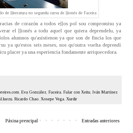
 de ḷḷiteratura no segundu cursu de ḷḷionés de Faceira
racias de corazón a todos eḷḷos pol sou compromisu ya
averar el ḷḷionés a todu aquel que quiera deprendelu, ya
olos alumnos qu'asistienon ya que son de fincia los que
rsu ya qu'estos seis meses, nos qu'outra vuelta deprendí
ticu placer ya una esperiencia fondamente arriquecedora.
reires.com
,
Eva González
,
Faceira
,
Falar con Xeitu
,
Iván Martínez
l.luezu
,
Ricardo Chao
,
Xosepe Vega
,
Xurdir
Páxina prencipal
Entradas anteriores