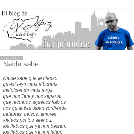
17/1/13
Naide sabe...
Naide sabe que te pienso
qu'esfueyo cada alborada
maldiciendo cada torga
que nos fiere y nos separta,
que recuerdo aquellos llabios
nos qu'antias diban surdiendo
palabras, beisos, amores,
afalaos pol tou aliendu,
los llabios que yá nun beisan,
los llabios que yá nun falan,